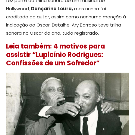
fez parte da trilha sonora de um musical de
Hollywood,
Dançarina Loura,
mas nunca foi
creditada ao autor, assim como nenhuma menção à
indicação ao Oscar. Detalhe: Ary Barroso teve trilha
sonora no Oscar do ano, tudo registrado.
Leia também: 4 motivos para
assistir “Lupicínio Rodrigues:
Confissões de um Sofredor”