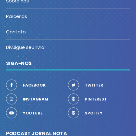
Sobre nós
Parcerias
Contato
Divulgue seu livro!
SIGA-NOS
FACEBOOK
TWITTER
INSTAGRAM
PINTEREST
YOUTUBE
SPOTIFY
PODCAST JORNAL NOTA