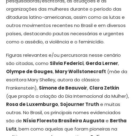
pesquisadoras/escritoras, as atuações e as
organizações das mulheres durante o período das
ditaduras latino-americanas, assim como as lutas e
outros movimentos recentes no Brasil e em diversos
países, destacando pautas necessárias e urgentes
como o assédio, a violência e o feminicídio.
Figuras relevantes e/ou percursoras nesse cenário
são citadas, como
Silvia Federici
,
Gerda Lerner
,
Olympe de Gouges
,
Mary Wollstonecraft
(mãe da
escritora Mary Shelley, autora do clássico
Frankenstein),
Simone de Beauvoir
,
Clara Zetkin
(que propôs a criação do Dia Internacional da Mulher),
Rosa de Luxemburgo
,
Sojourner Truth
e muitas
outras. No Brasil, os principais nomes evidenciados
são de
Nísia Floresta Brasileira Augusta
e
Bertha
Lutz
, bem como aquelas que foram pioneiras na