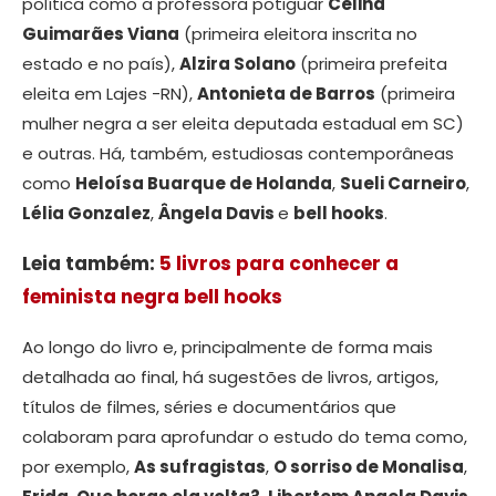
política como a professora potiguar
Celina
Guimarães Viana
(primeira eleitora inscrita no
estado e no país),
Alzira Solano
(primeira prefeita
eleita em Lajes -RN),
Antonieta de Barros
(primeira
mulher negra a ser eleita deputada estadual em SC)
e outras. Há, também, estudiosas contemporâneas
como
Heloísa Buarque de Holanda
,
Sueli Carneiro
,
Lélia Gonzalez
,
Ângela Davis
e
bell hooks
.
Leia também:
5 livros para conhecer a
feminista negra bell hooks
Ao longo do livro e, principalmente de forma mais
detalhada ao final, há sugestões de livros, artigos,
títulos de filmes, séries e documentários que
colaboram para aprofundar o estudo do tema como,
por exemplo,
As sufragistas
,
O sorriso de Monalisa
,