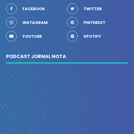
FACEBOOK
TWITTER
INSTAGRAM
PINTEREST
YOUTUBE
SPOTIFY
PODCAST JORNAL NOTA