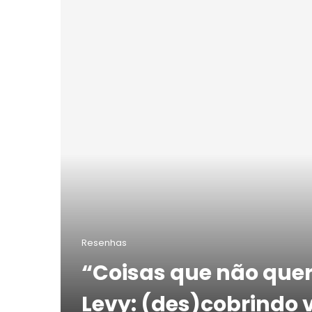
Resenhas
“Coisas que não quer
Levy: (des)cobrindo 