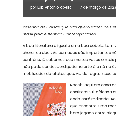
por
Luiz Antonio Ribeiro
7 de março de 202
Resenha de Coisas que não quero saber, de Deb
Brasil pela Autêntica Contemporânea
A boa literatura é igual a uma boa cebola: tem
chorar ou doer. As camadas são importantes não
contrário, já sabemos que muitas vezes o mais
não pode ser desperdiçada na arte é o nó no óbvi
mobilizador de afetos que, via de regra, mexe 
Recebi aqui em casa d
escritora sul-africana
onde está radicada. Aca
que encontrei uma me
bem jogado entre biogra