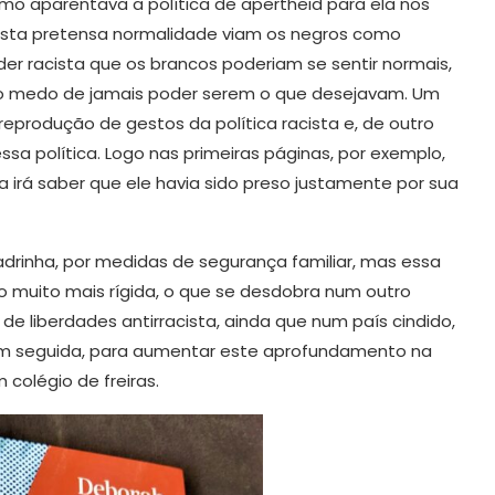
mo aparentava a política de apertheid para ela nos
desta pretensa normalidade viam os negros como
er racista que os brancos poderiam se sentir normais,
 o medo de jamais poder serem o que desejavam. Um
reprodução de gestos da política racista e, de outro
sa política. Logo nas primeiras páginas, por exemplo,
ela irá saber que ele havia sido preso justamente por sua
adrinha, por medidas de segurança familiar, mas essa
muito mais rígida, o que se desdobra num outro
e liberdades antirracista, ainda que num país cindido,
 Em seguida, para aumentar este aprofundamento na
 colégio de freiras.