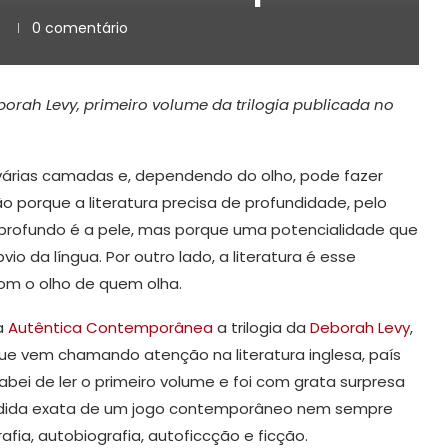
3
0 comentário
orah Levy, primeiro volume da trilogia publicada no
 várias camadas e, dependendo do olho, pode fazer
 porque a literatura precisa de profundidade, pelo
 profundo é a pele, mas porque uma potencialidade que
o da língua. Por outro lado, a literatura é esse
com o olho de quem olha.
a
Autêntica Contemporânea
a trilogia da
Deborah Levy
,
 que vem chamando atenção na literatura inglesa, país
bei de ler o primeiro volume e foi com grata surpresa
dida exata de um jogo contemporâneo nem sempre
fia, autobiografia, autoficcção e ficção.