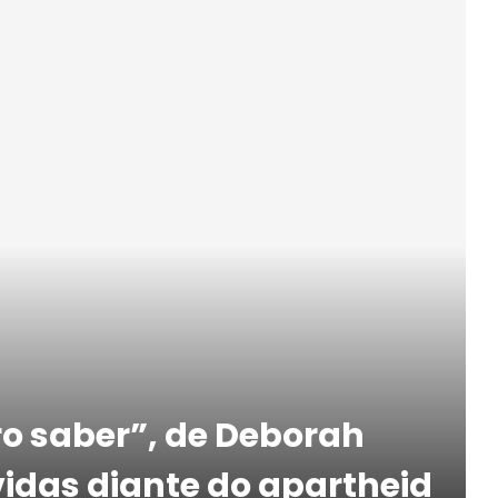
o saber”, de Deborah
vidas diante do apartheid