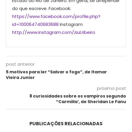
Estado do Rio de Janeiro. Em geral, se arrepende
do que escreve. Facebook:
https://www.facebook.com/profile.php?
id=100064740683688
Instagram:
http://www.instagram.com/ziul.ribeiro
post anterior
5 motivos para ler “Salvar o fogo”, de Itamar
Vieira Junior
próximo post
8 curiosidades sobre os vampiros segundo
“Carmilla’, de Sheridan Le Fanu
PUBLICAÇÕES RELACIONADAS