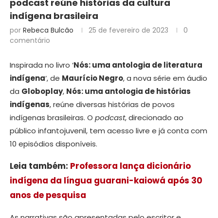
podcast reúne histórias da cultura
indígena brasileira
por
Rebeca Bulcão
25 de fevereiro de 2023
0
comentário
Inspirada no livro ‘
Nós: uma antologia de literatura
indígena
‘, de
Maurício Negro
, a nova série em áudio
da
Globoplay
,
Nós: uma antologia de histórias
indígenas
, reúne diversas histórias de povos
indígenas brasileiras. O
podcast
, direcionado ao
público infantojuvenil, tem acesso livre e já conta com
10 episódios disponíveis.
Leia também:
Professora lança dicionário
indígena da língua guarani-kaiowá após 30
anos de pesquisa
As narrativas são apresentadas pelo escritor e