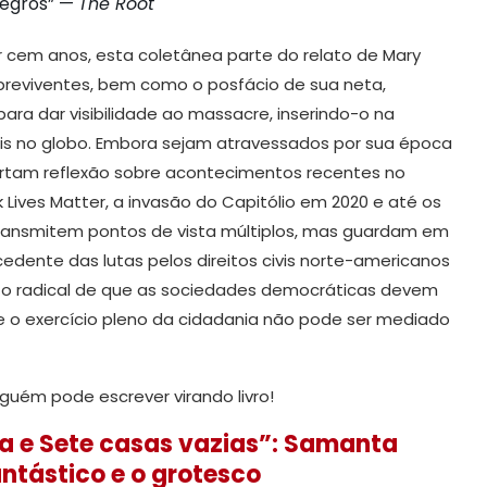
egros” —
The Root
 cem anos, esta coletânea parte do relato de Mary
obreviventes, bem como o posfácio de sua neta,
 para dar visibilidade ao massacre, inserindo-o na
iais no globo. Embora sejam atravessados por sua época
ertam reflexão sobre acontecimentos recentes no
ives Matter, a invasão do Capitólio em 2020 e até os
s transmitem pontos de vista múltiplos, mas guardam em
dente das lutas pelos direitos civis norte-americanos
nto radical de que as sociedades democráticas devem
 que o exercício pleno da cidadania não pode ser mediado
nguém pode escrever virando livro!
a e Sete casas vazias”: Samanta
ntástico e o grotesco