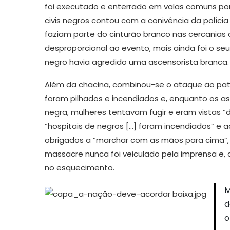
foi executado e enterrado em valas comuns po
civis negros contou com a conivência da políci
faziam parte do cinturão branco nas cercanias d
desproporcional ao evento, mais ainda foi o se
negro havia agredido uma ascensorista branca.
Além da chacina, combinou-se o ataque ao pat
foram pilhados e incendiados e, enquanto os 
negra, mulheres tentavam fugir e eram vistas “
“hospitais de negros […] foram incendiados” 
obrigados a “marchar com as mãos para cima”,
massacre nunca foi veiculado pela imprensa e, 
no esquecimento.
M
d
o