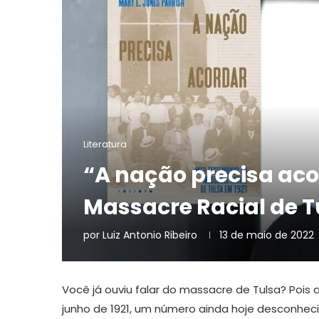
Literatura
“A nação precisa ac
Massacre Racial de Tu
por
Luiz Antonio Ribeiro
13 de maio de 2022
Você já ouviu falar do massacre de Tulsa? Pois ag
junho de 1921, um número ainda hoje desconheci