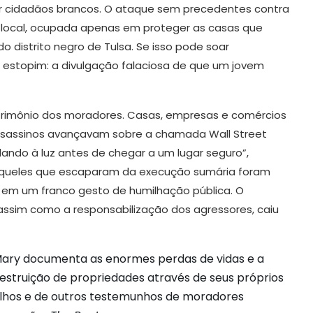
r cidadãos brancos. O ataque sem precedentes contra
a local, ocupada apenas em proteger as casas que
o distrito negro de Tulsa. Se isso pode soar
u estopim: a divulgação falaciosa de que um jovem
rimônio dos moradores. Casas, empresas e comércios
assassinos avançavam sobre a chamada Wall Street
dando à luz antes de chegar a um lugar seguro”,
e aqueles que escaparam da execução sumária foram
 em um franco gesto de humilhação pública. O
assim como a responsabilização dos agressores, caiu
ary documenta as enormes perdas de vidas e a
estruição de propriedades através de seus próprios
lhos e de outros testemunhos de moradores