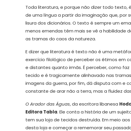
Toda literatura, e porque não dizer todo texto,
de uma língua a partir da imaginação que, por 
lisura dos dicionários. O texto é sempre um em
menos emendas têm mais se vê a habilidade do t
as tramas do caos da natureza.
E dizer que literatura é texto não é uma met
exercício filológico de perceber os étimos em co
e distantes quanto irmãs. É perceber, como faz
tecido e é tragicamente alinhavado nas tramas 
imagens da guerra, por fim, dá disputa com e con
constante de arar não a terra, mas a fluidez da
O Arador das Águas
, da escritora libanesa
Hoda
Editora Tabla
. Ele conta a história de um suje
tem sua loja de tecidos destruída. Em meio ao
desta loja e começar a rememorar seu passado: 