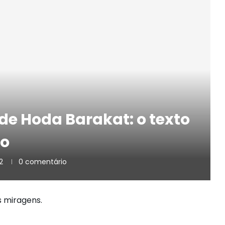
de Hoda Barakat: o texto
no
2
0 comentário
s miragens.