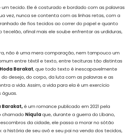
 é um tecido. Ele é costurado e bordado com as palavras
sua vez, nunca se contenta com as linhas retas, com a
aranhado de fios tecidos ao correr do papel e quanto
ecelão, afinal mais ele soube enfrentar as urdiduras,
áfora, não é uma mera comparação, nem tampouco um
mum entre têxtil e texto, entre tecituras tão distintas
Hoda Barakat
, que todo texto é inescapavelmente
do desejo, do corpo, da luta com as palavras e as
tra a vida. Assim, a vida para ela é um exercício
s águas.
 Barakat,
é um romance publicado em 2021 pela
ito chamado
Niqula
que, durante a guerra do Líbano,
s escombros da cidade, ele passa a morar no sótão
a história de seu avô e seu pai na venda dos tecidos,