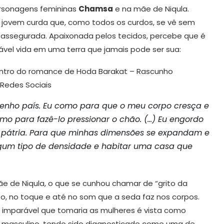
personagens femininas
Chamsa
e na mãe de Niqula.
jovem curda que, como todos os curdos, se vê sem
 assegurada. Apaixonada pelos tecidos, percebe que é
pável vida em uma terra que jamais pode ser sua:
 Redes Sociais
tenho país. Eu como para que o meu corpo cresça e
mo para fazê-lo pressionar o chão. (…) Eu engordo
a pátria. Para que minhas dimensões se expandam e
gum tipo de densidade e habitar uma casa que
 de Niqula, o que se cunhou chamar de “grito da
o, no toque e até no som que a seda faz nos corpos.
l, imparável que tomaria as mulheres é vista como
 masculino, tendo sido diagnosticado como uma de