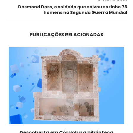
Desmond Doss, o soldado que salvou sozinho 75
homens na Segunda Guerra Mundial
PUBLICAÇÕES RELACIONADAS
e
Descoberta em Córdoba a biblioteca
Q