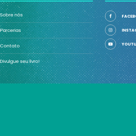
Sobre nós
FACEB
Parcerias
INSTA
YOUTU
Contato
Divulgue seu livro!