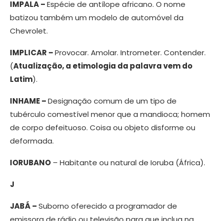
IMPALA –
Espécie de antílope africano. O nome
batizou também um modelo de automóvel da
Chevrolet.
IMPLICAR –
Provocar. Amolar. Intrometer. Contender.
(
Atualização, a etimologia da palavra vem do
Latim
).
INHAME –
Designação comum de um tipo de
tubérculo comestível menor que a mandioca; homem
de corpo defeituoso. Coisa ou objeto disforme ou
deformada.
IORUBANO
– Habitante ou natural de Ioruba (África).
J
JABÁ –
Suborno oferecido a programador de
emissora de rádio ou televisão para que inclua na