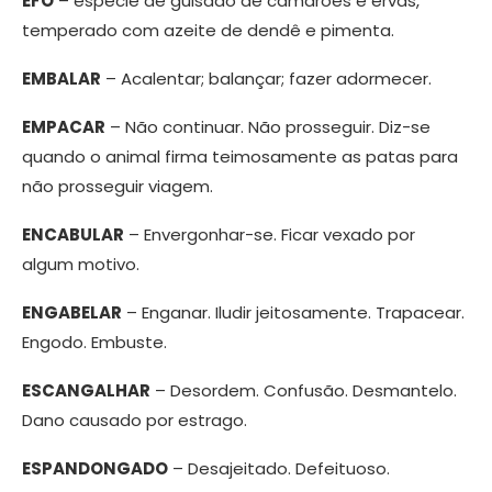
EFÓ
– espécie de guisado de camarões e ervas,
temperado com azeite de dendê e pimenta.
EMBALAR
– Acalentar; balançar; fazer adormecer.
EMPACAR
– Não continuar. Não prosseguir. Diz-se
quando o animal firma teimosamente as patas para
não prosseguir viagem.
ENCABULAR
– Envergonhar-se. Ficar vexado por
algum motivo.
ENGABELAR
– Enganar. Iludir jeitosamente. Trapacear.
Engodo. Embuste.
ESCANGALHAR
– Desordem. Confusão. Desmantelo.
Dano causado por estrago.
ESPANDONGADO
– Desajeitado. Defeituoso.