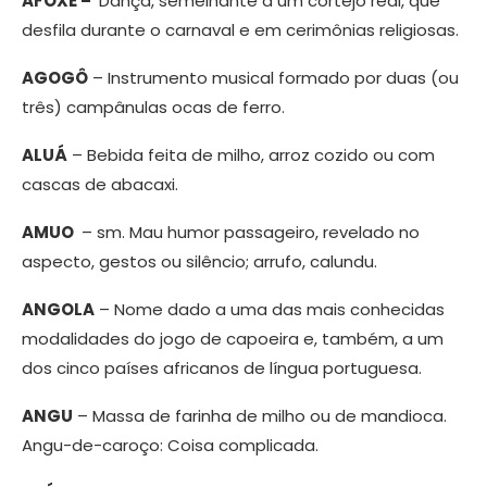
AFOXÉ –
Dança, semelhante a um cortejo real, que
desfila durante o carnaval e em cerimônias religiosas.
AGOGÔ
– Instrumento musical formado por duas (ou
três) campânulas ocas de ferro.
ALUÁ
– Bebida feita de milho, arroz cozido ou com
cascas de abacaxi.
AMUO
– sm. Mau humor passageiro, revelado no
aspecto, gestos ou silêncio; arrufo, calundu.
ANGOLA
– Nome dado a uma das mais conhecidas
modalidades do jogo de capoeira e, também, a um
dos cinco países africanos de língua portuguesa.
ANGU
– Massa de farinha de milho ou de mandioca.
Angu-de-caroço: Coisa complicada.