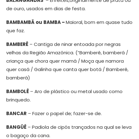
BALANGANDÃS
– Enfeites,originalmente de prata ou
de ouro, usados em dias de festa.
BAMBAMBÃ
ou
BAMBA –
Maioral, bom em quase tudo
que faz.
BAMBERÊ
– Cantiga de ninar entoada por negras
velhas da Região Amazônica. (“Bamberê, bamberá /
criança que chora quer mamá / Moça que namora
quer casá / Galinha que canta quer botá / Bamberê,
bamberá)
BAMBOLÊ
– Aro de plástico ou metal usado como
brinquedo.
BANCAR
– Fazer o papel de; fazer-se de.
BANGÜÊ
– Padiola de cipós trançados na qual se leva
o bagaço da cana.