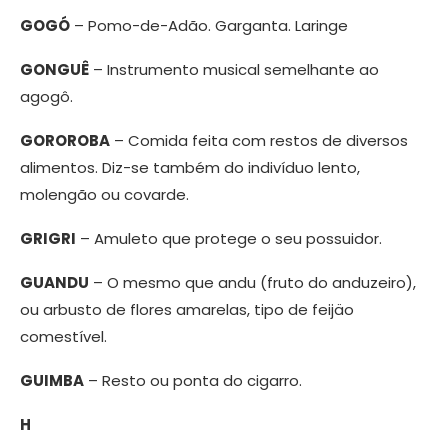
GOGÓ
– Pomo-de-Adão. Garganta. Laringe
GONGUÊ
– Instrumento musical semelhante ao
agogô.
GOROROBA
– Comida feita com restos de diversos
alimentos. Diz-se também do indivíduo lento,
molengão ou covarde.
GRIGRI
– Amuleto que protege o seu possuidor.
GUANDU
– O mesmo que andu (fruto do anduzeiro),
ou arbusto de flores amarelas, tipo de feijäo
comestível.
GUIMBA
– Resto ou ponta do cigarro.
H