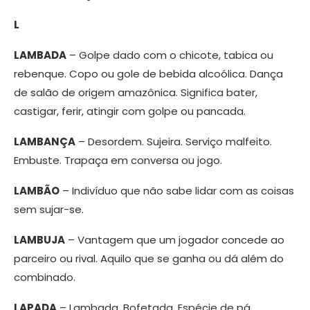
L
LAMBADA
– Golpe dado com o chicote, tabica ou
rebenque. Copo ou gole de bebida alcoólica. Dança
de salão de origem amazônica. Significa bater,
castigar, ferir, atingir com golpe ou pancada.
LAMBANÇA
– Desordem. Sujeira. Serviço malfeito.
Embuste. Trapaça em conversa ou jogo.
LAMBÃO
– Indivíduo que não sabe lidar com as coisas
sem sujar-se.
LAMBUJA
– Vantagem que um jogador concede ao
parceiro ou rival. Aquilo que se ganha ou dá além do
combinado.
LAPADA
– Lambada. Bofetada. Espécie de pá