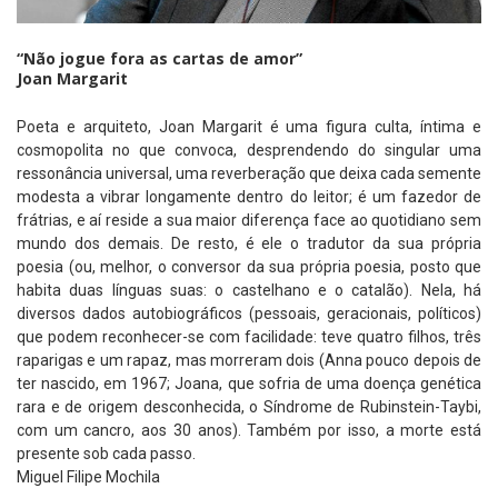
“Não jogue fora as cartas de amor”
Joan Margarit
Poeta e arquiteto, Joan Margarit é uma figura culta, íntima e
cosmopolita no que convoca, desprendendo do singular uma
ressonância universal, uma reverberação que deixa cada semente
modesta a vibrar longamente dentro do leitor; é um fazedor de
frátrias, e aí reside a sua maior diferença face ao quotidiano sem
mundo dos demais. De resto, é ele o tradutor da sua própria
poesia (ou, melhor, o conversor da sua própria poesia, posto que
habita duas línguas suas: o castelhano e o catalão). Nela, há
diversos dados autobiográficos (pessoais, geracionais, políticos)
que podem reconhecer-se com facilidade: teve quatro filhos, três
raparigas e um rapaz, mas morreram dois (Anna pouco depois de
ter nascido, em 1967; Joana, que sofria de uma doença genética
rara e de origem desconhecida, o Síndrome de Rubinstein-Taybi,
com um cancro, aos 30 anos). Também por isso, a morte está
presente sob cada passo.
Miguel Filipe Mochila