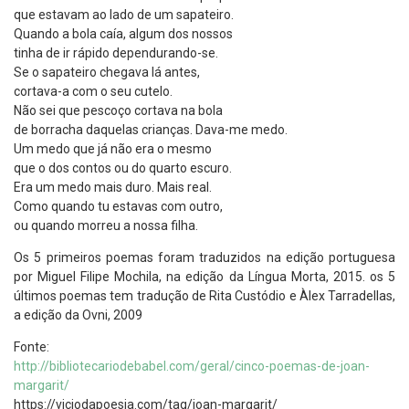
que estavam ao lado de um sapateiro.
Quando a bola caía, algum dos nossos
tinha de ir rápido dependurando-se.
Se o sapateiro chegava lá antes,
cortava-a com o seu cutelo.
Não sei que pescoço cortava na bola
de borracha daquelas crianças. Dava-me medo.
Um medo que já não era o mesmo
que o dos contos ou do quarto escuro.
Era um medo mais duro. Mais real.
Como quando tu estavas com outro,
ou quando morreu a nossa filha.
Os 5 primeiros poemas foram traduzidos na edição portuguesa
por Miguel Filipe Mochila, na edição da Língua Morta, 2015. os 5
últimos poemas tem tradução de Rita Custódio e Àlex Tarradellas,
a edição da Ovni, 2009
Fonte:
http://bibliotecariodebabel.com/geral/cinco-poemas-de-joan-
margarit/
https://viciodapoesia.com/tag/joan-margarit/