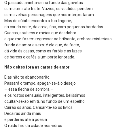
O passado aninha-se no fundo das gavetas
como um rato triste. Vazios, os vestidos pendem
como velhas personagens que nos interpretaram.
Mas de súbito encontro a tua lingerie,
da cor da noite, da areia; fina, com pequenos bordados.
Cuecas, soutiens e meias que desdobro
e que me fazem regressar ao brilhante, embora misterioso,
fundo de amor e sexo: é ele que, de facto,
dá vida às casas, como os faróis e as luzes
de barcos e cafés a um porto ignorado.
Não deites fora as cartas de amor
Elas não te abandonarão.
Passará o tempo, apagar-se-á o desejo
— essa flecha de sombra —
e os rostos sensuais, inteligentes, belíssimos
ocultar-se-ão em ti, no fundo de um espelho.
Cairão os anos. Cansar-te-ão os livros.
Decairás ainda mais
e perderás até a poesia.
O ruído frio da cidade nos vidros