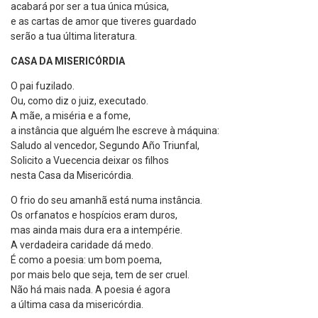
acabará por ser a tua única música,
e as cartas de amor que tiveres guardado
serão a tua última literatura.
CASA DA MISERICÓRDIA
O pai fuzilado.
Ou, como diz o juiz, executado.
A mãe, a miséria e a fome,
a instância que alguém lhe escreve à máquina:
Saludo al vencedor, Segundo Año Triunfal,
Solicito a Vuecencia deixar os filhos
nesta Casa da Misericórdia.
O frio do seu amanhã está numa instância.
Os orfanatos e hospícios eram duros,
mas ainda mais dura era a intempérie.
A verdadeira caridade dá medo.
É como a poesia: um bom poema,
por mais belo que seja, tem de ser cruel.
Não há mais nada. A poesia é agora
a última casa da misericórdia.