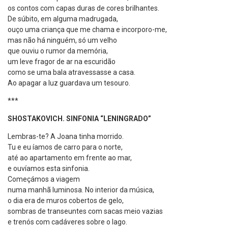
os contos com capas duras de cores brilhantes.
De súbito, em alguma madrugada,
ouço uma criança que me chama e incorporo-me,
mas não há ninguém, só um velho
que ouviu o rumor da memória,
um leve fragor de ar na escuridão
como se uma bala atravessasse a casa.
Ao apagar a luz guardava um tesouro.
***
SHOSTAKOVICH. SINFONIA “LENINGRADO”
Lembras-te? A Joana tinha morrido.
Tu e eu íamos de carro para o norte,
até ao apartamento em frente ao mar,
e ouvíamos esta sinfonia.
Começámos a viagem
numa manhã luminosa. No interior da música,
o dia era de muros cobertos de gelo,
sombras de transeuntes com sacas meio vazias
e trenós com cadáveres sobre o lago.