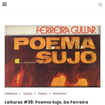
Literatura
Outras
Poesia
Resenhas
Leituras #38: Poema Sujo, De Ferreira