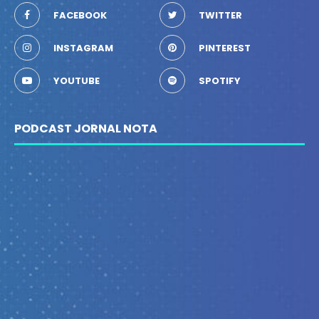
FACEBOOK
TWITTER
INSTAGRAM
PINTEREST
YOUTUBE
SPOTIFY
PODCAST JORNAL NOTA