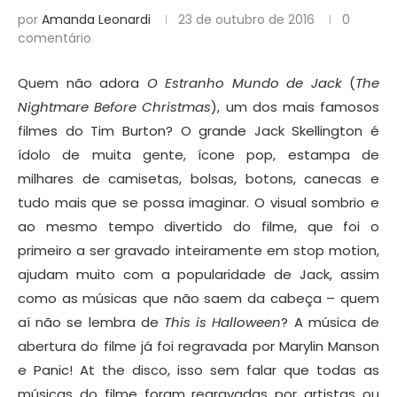
por
Amanda Leonardi
23 de outubro de 2016
0
comentário
Quem não adora
O Estranho Mundo de Jack
(
The
Nightmare Before Christmas
), um dos mais famosos
filmes do Tim Burton? O grande Jack Skellington é
ídolo de muita gente, ícone pop, estampa de
milhares de camisetas, bolsas, botons, canecas e
tudo mais que se possa imaginar. O visual sombrio e
ao mesmo tempo divertido do filme, que foi o
primeiro a ser gravado inteiramente em stop motion,
ajudam muito com a popularidade de Jack, assim
como as músicas que não saem da cabeça – quem
aí não se lembra de
This is Halloween
? A música de
abertura do filme já foi regravada por Marylin Manson
e Panic! At the disco, isso sem falar que todas as
músicas do filme foram regravadas por artistas ou