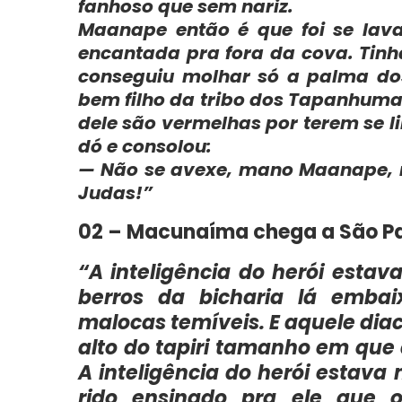
fanhoso que sem nariz.
Maanape então é que foi se lava
encantada pra fora da cova. Tin
conseguiu molhar só a palma dos
bem filho da tribo dos Tapanhuma
dele são vermelhas por terem se
dó e consolou:
— Não se avexe, mano Maanape, n
Judas!”
02 – Macunaíma chega a São Pa
“A inteligência do herói esta
berros da bicharia lá embai
malocas temíveis. E aquele dia
alto do tapiri tamanho em que
A inteligência do herói estava
rido ensinado pra ele que 