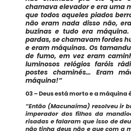
chamava elevador e era uma 
que todos aqueles piados berr
não eram nada disso não, er
buzinas e tudo era máquina
pardas, se chamavam fordes h
e eram máquinas. Os tamanduás
de fumo, em vez eram camin
luminosos relógios faróis rád
postes chaminés… Eram má
máquina!”
03 – Deus está morto e a máquina é
“Então (Macunaíma) resolveu ir 
imperador dos filhos da mandio
risadas e falaram que isso de de
não tinha deus não e que com a 