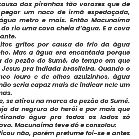
 causa das piranhas tão vorazes que de
 pegar um naco de irmã espedaçada,
’água metro e mais. Então Macunaíma
do rio uma cova cheia d’água. E a cova
ante.
tos gritos por causa do frio da água
rinho. Mas a água era encantada porque
a do pezão do Sumé, do tempo em que
Jesus pra indiada brasileira. Quando o
co louro e de olhos azuizinhos, água
não seria capaz mais de indicar nele um
mas.
, se atirou na marca do pezão do Sumé.
uja da negrura do herói e por mais que
atirando água pra todos os lados só
novo. Macunaíma teve dó e consolou:
ficou não, porém pretume foi-se e antes