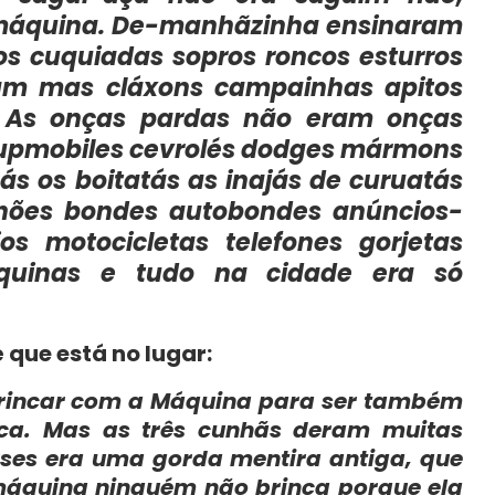
máquina. De-manhãzinha ensinaram
os cuquiadas sopros roncos esturros
am mas cláxons campainhas apitos
. As onças pardas não eram onças
upmobiles cevrolés dodges mármons
 os boitatás as inajás de curuatás
hões bondes autobondes anúncios-
ios motocicletas telefones gorjetas
quinas e tudo na cidade era só
 que está no lugar:
brincar com a Máquina para ser também
ca. Mas as três cunhãs deram muitas
uses era uma gorda mentira antiga, que
máquina ninguém não brinca porque ela