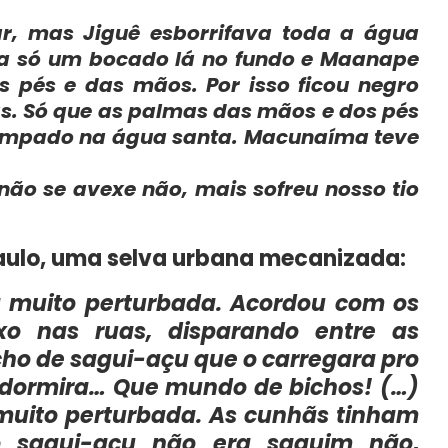
r, mas Jiguê esborrifava toda a água
ha só um bocado lá no fundo e Maanape
 pés e das mãos. Por isso ficou negro
s. Só que as palmas das mãos e dos pés
 limpado na água santa. Macunaíma teve
ão se avexe não, mais sofreu nosso tio
ulo, uma selva urbana mecanizada:
va muito perturbada. Acordou com os
xo nas ruas, disparando entre as
cho de sagui-açu que o carregara pro
 dormira… Que mundo de bichos! (…)
 muito perturbada. As cunhãs tinham
o sagui-açu não era saguim não,