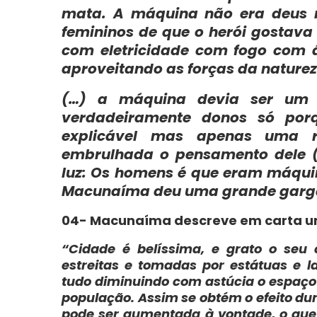
mata. A máquina não era deus nã
femininos de que o herói gostava 
com eletricidade com fogo com
aproveitando as forças da naturez
(…) a máquina devia ser um
verdadeiramente donos só por
explicável mas apenas uma 
embrulhada o pensamento dele 
luz: Os homens é que eram máqui
Macunaíma deu uma grande garg
04- Macunaíma descreve em carta uma 
“Cidade é belíssima, e grato o seu 
estreitas e tomadas por estátuas e l
tudo diminuindo com astúcia o espaço 
população. Assim se obtém o efeito du
pode ser aumentada à vontade, o que 