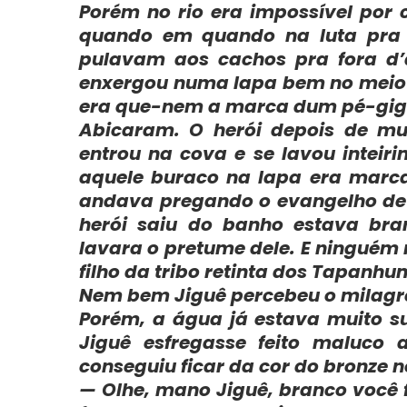
Porém no rio era impossível por
quando em quando na luta pra
pulavam aos cachos pra fora d
enxergou numa lapa bem no meio 
era que-nem a marca dum pé-gig
Abicaram. O herói depois de mui
entrou na cova e se lavou intei
aquele buraco na lapa era marc
andava pregando o evangelho de 
herói saiu do banho estava bran
lavara o pretume dele. E ninguém 
filho da tribo retinta dos Tapanhu
Nem bem Jiguê percebeu o milagre
Porém, a água já estava muito s
Jiguê esfregasse feito maluco 
conseguiu ficar da cor do bronze 
— Olhe, mano Jiguê, branco você 