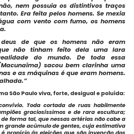
o, nem possuía os distintivos traços
tanto. Era feita pelos homens. Se mexia
 água com vento com fumo, os homens
a.
 deus de que os homens não eram
que não tinham feito dela uma Iara
realidade do mundo. De toda essa
(Macunaíma) sacou bem clarinha uma
nas e as máquinas é que eram homens.
alhada.”
São Paulo viva, forte, desigual e poluída:
convívio. Toda cortada de ruas habilmente
ampiões graciosíssimos e de rara escultura;
de forma tal, que nessas artérias não cabe a
m grande acúmulo de gentes, cuja estimativa
é propício ás eleições que são invenção dos