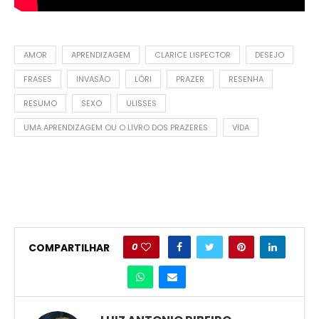
AMOR
APRENDIZAGEM
CLARICE LISPECTOR
DESEJO
FRASES
INVASÃO
LÓRI
PRAZER
RESENHA
RESUMO
SEXO
ULISSES
UMA APRENDIZAGEM OU O LIVRO DOS PRAZERES
VIDA
0
COMPARTILHAR