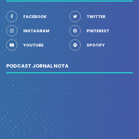
FACEBOOK
TWITTER
INSTAGRAM
PINTEREST
YOUTUBE
SPOTIFY
PODCAST JORNAL NOTA