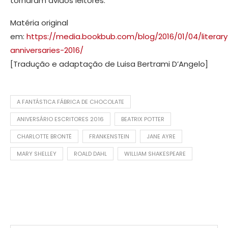
tornaram ávidos leitores.
Matéria original
em:
https://media.bookbub.com/blog/2016/01/04/literary
anniversaries-2016/
[Tradução e adaptação de Luisa Bertrami D’Angelo]
A FANTÁSTICA FÁBRICA DE CHOCOLATE
ANIVERSÁRIO ESCRITORES 2016
BEATRIX POTTER
CHARLOTTE BRONTË
FRANKENSTEIN
JANE AYRE
MARY SHELLEY
ROALD DAHL
WILLIAM SHAKESPEARE