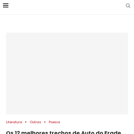
Literatura
Outras
Poesia
Os 12 melhores trechos de Auto do Frade,