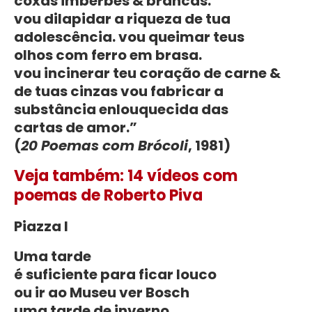
coxas imberbes & brancas.
vou dilapidar a riqueza de tua
adolescência. vou queimar teus
olhos com ferro em brasa.
vou incinerar teu coração de carne &
de tuas cinzas vou fabricar a
substância enlouquecida das
cartas de amor.”
(
20 Poemas com Brócoli
, 1981)
Veja também: 14 vídeos com
poemas de Roberto Piva
Piazza I
Uma tarde
é suficiente para ficar louco
ou ir ao Museu ver Bosch
uma tarde de inverno