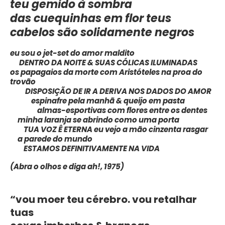
teu gemido à sombra
das cuequinhas em flor teus
cabelos são solidamente negros
eu sou o jet-set do amor maldito
DENTRO DA NOITE & SUAS CÓLICAS ILUMINADAS
os papagaios da morte com Aristóteles na proa do
trovão
DISPOSIÇÃO DE IR A DERIVA NOS DADOS DO AMOR
espinafre pela manhã & queijo em pasta
almas-esportivas com flores entre os dentes
minha laranja se abrindo como uma porta
TUA VOZ Ê ETERNA eu vejo a mão cinzenta rasgar
a parede do mundo
ESTAMOS DEFINITIVAMENTE NA VIDA
(A
bra o olhos e diga
ah!
, 1975)
“vou moer teu cérebro. vou retalhar
tuas