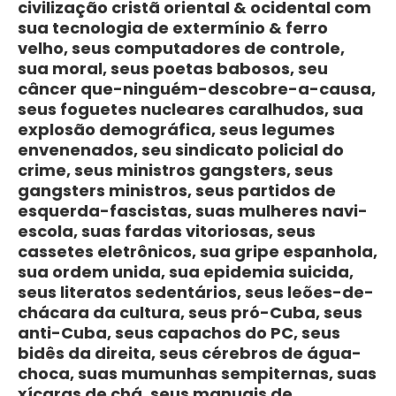
civilização cristã oriental & ocidental com
sua tecnologia de extermínio & ferro
velho, seus computadores de controle,
sua moral, seus poetas babosos, seu
câncer que-ninguém-descobre-a-causa,
seus foguetes nucleares caralhudos, sua
explosão demográfica, seus legumes
envenenados, seu sindicato policial do
crime, seus ministros gangsters, seus
gangsters ministros, seus partidos de
esquerda-fascistas, suas mulheres navi-
escola, suas fardas vitoriosas, seus
cassetes eletrônicos, sua gripe espanhola,
sua ordem unida, sua epidemia suicida,
seus literatos sedentários, seus leões-de-
chácara da cultura, seus pró-Cuba, seus
anti-Cuba, seus capachos do PC, seus
bidês da direita, seus cérebros de água-
choca, suas mumunhas sempiternas, suas
xícaras de chá, seus manuais de