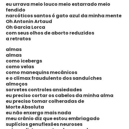
eu urrava meio louco meio estarrado meio
fendido
narcóticos santos ó gato azul da minha mente
Oh Antonin Artaud
Oh Garcia Lorca
com seus olhos de aborto reduzidos
a retratos
almas
almas
como icebergs
como velas
como manequins mecânicos
e o clímax fraudulento dos sanduíches
almoços
sorvetes controles ansiedades
eu preciso cortar os cabelos da minha alma
eu preciso tomar colheradas de
Morte Absoluta
eu não enxergo mais nada
meu crânio diz que estou embriagado
suplícios genuflexões neuroses