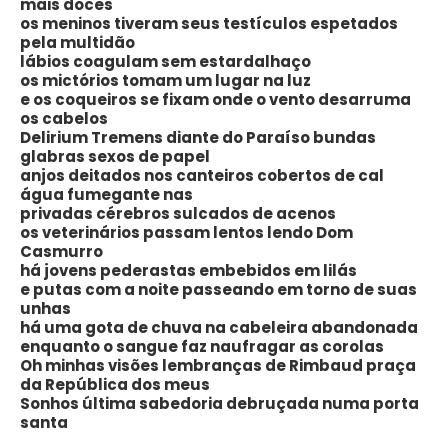
mais doces
os meninos tiveram seus testículos espetados
pela multidão
lábios coagulam sem estardalhaço
os mictórios tomam um lugar na luz
e os coqueiros se fixam onde o vento desarruma
os cabelos
Delirium Tremens diante do Paraíso bundas
glabras sexos de papel
anjos deitados nos canteiros cobertos de cal
água fumegante nas
privadas cérebros sulcados de acenos
os veterinários passam lentos lendo Dom
Casmurro
há jovens pederastas embebidos em lilás
e putas com a noite passeando em torno de suas
unhas
há uma gota de chuva na cabeleira abandonada
enquanto o sangue faz naufragar as corolas
Oh minhas visões lembranças de Rimbaud praça
da República dos meus
Sonhos última sabedoria debruçada numa porta
santa