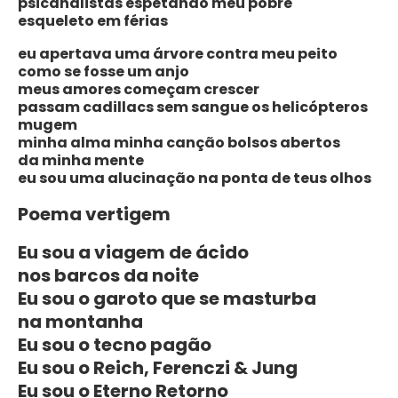
psicanalistas espetando meu pobre
esqueleto em férias
eu apertava uma árvore contra meu peito
como se fosse um anjo
meus amores começam crescer
passam cadillacs sem sangue os helicópteros
mugem
minha alma minha canção bolsos abertos
da minha mente
eu sou uma alucinação na ponta de teus olhos
Poema vertigem
Eu sou a viagem de ácido
nos barcos da noite
Eu sou o garoto que se masturba
na montanha
Eu sou o tecno pagão
Eu sou o Reich, Ferenczi & Jung
Eu sou o Eterno Retorno