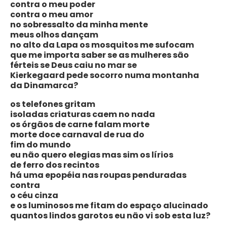
contra o meu poder
contra o meu amor
no sobressalto da minha mente
meus olhos dançam
no alto da Lapa os mosquitos me sufocam
que me importa saber se as mulheres são
férteis se Deus caiu no mar se
Kierkegaard pede socorro numa montanha
da Dinamarca?
os telefones gritam
isoladas criaturas caem no nada
os órgãos de carne falam morte
morte doce carnaval de rua do
fim do mundo
eu não quero elegias mas sim os lírios
de ferro dos recintos
há uma epopéia nas roupas penduradas
contra
o céu cinza
e os luminosos me fitam do espaço alucinado
quantos lindos garotos eu não vi sob esta luz?