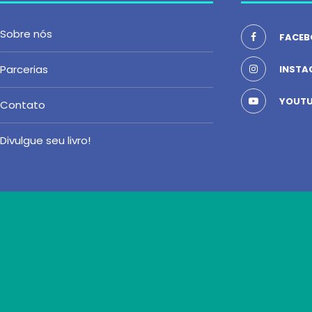
Sobre nós
FACEB
Parcerias
INSTA
YOUTU
Contato
Divulgue seu livro!