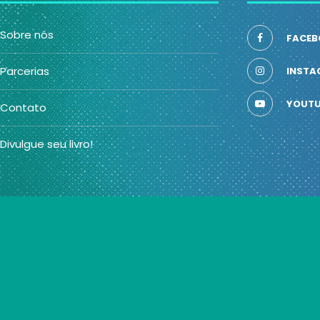
Sobre nós
FACEB
Parcerias
INSTA
YOUTU
Contato
Divulgue seu livro!