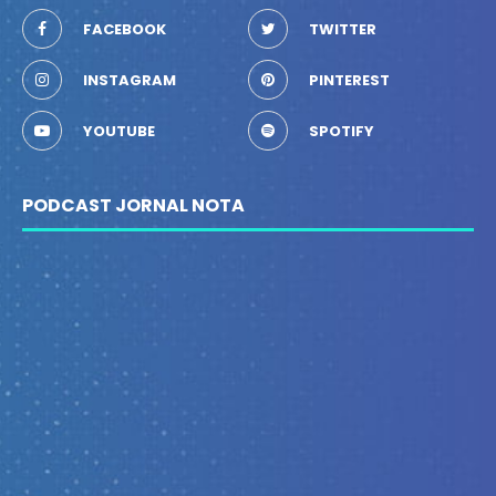
FACEBOOK
TWITTER
INSTAGRAM
PINTEREST
YOUTUBE
SPOTIFY
PODCAST JORNAL NOTA