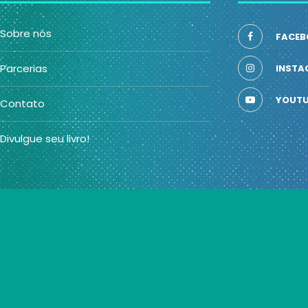
Sobre nós
FACEB
Parcerias
INSTA
YOUTU
Contato
Divulgue seu livro!