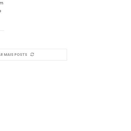
em
o
R MAIS POSTS