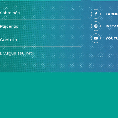
Sobre nós
FACEB
Parcerias
INSTA
YOUTU
Contato
Divulgue seu livro!