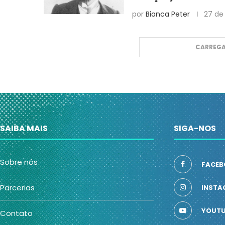
por
Bianca Peter
27 de 
CARREGA
SAIBA MAIS
SIGA-NOS
Sobre nós
FACEB
Parcerias
INSTA
YOUTU
Contato