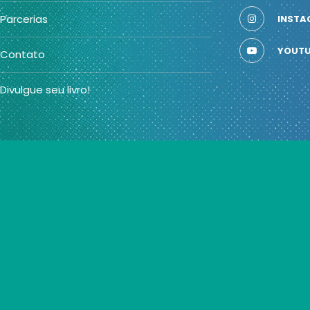
Parcerias
INSTA
YOUTU
Contato
Divulgue seu livro!