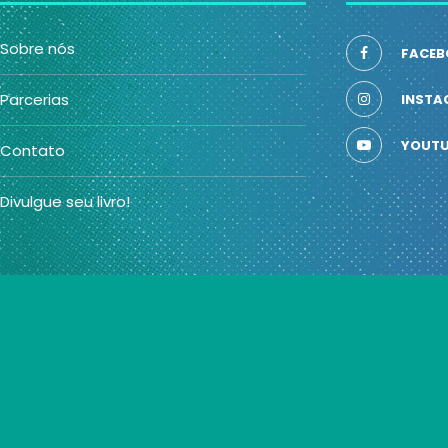
Sobre nós
FACEB
Parcerias
INSTA
YOUTU
Contato
Divulgue seu livro!