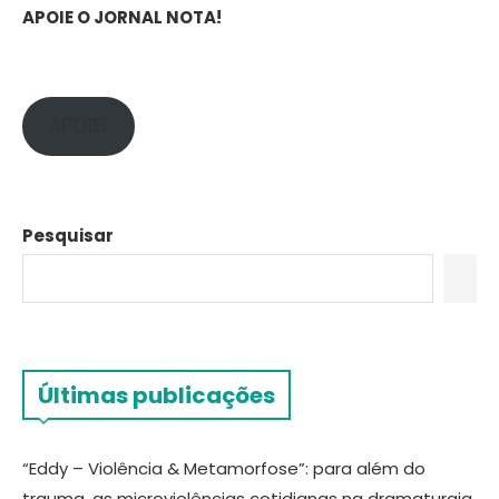
APOIE O JORNAL NOTA!
APOIE!
Pesquisar
Últimas publicações
“Eddy – Violência & Metamorfose”: para além do
trauma, as microviolências cotidianas na dramaturgia