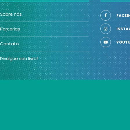
Sobre nós
FACEB
Parcerias
INSTA
YOUTU
Contato
Divulgue seu livro!