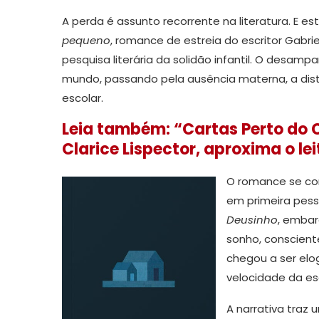
A perda é assunto recorrente na literatura. E e
pequeno
, romance de estreia do escritor Gabri
pesquisa literária da solidão infantil. O desa
mundo, passando pela ausência materna, a distâ
escolar.
Leia também: “Cartas Perto do 
Clarice Lispector, aproxima o lei
O romance se con
em primeira pess
Deusinho
, embar
sonho, consciente
chegou a ser elog
velocidade da esc
A narrativa traz