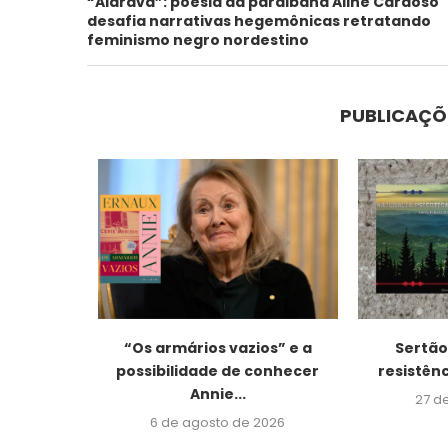
“Aldrava”: poesia da paraibana Aline Cardoso
desafia narrativas hegemônicas retratando
feminismo negro nordestino
PUBLICAÇÕ
uzes e
“Os armários vazios” e a
Sertão,
osta,...
possibilidade de conhecer
resistênc
Annie...
026
27 d
6 de agosto de 2026