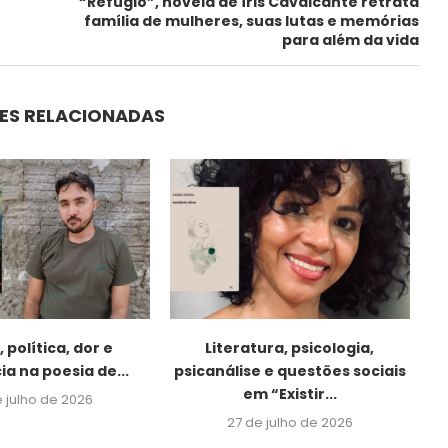
“Refúgio”, novela de Íris Cavalcante retrata
família de mulheres, suas lutas e memórias
para além da vida
ES RELACIONADAS
 política, dor e
Literatura, psicologia,
ia na poesia de...
psicanálise e questões sociais
em “Existir...
e julho de 2026
27 de julho de 2026