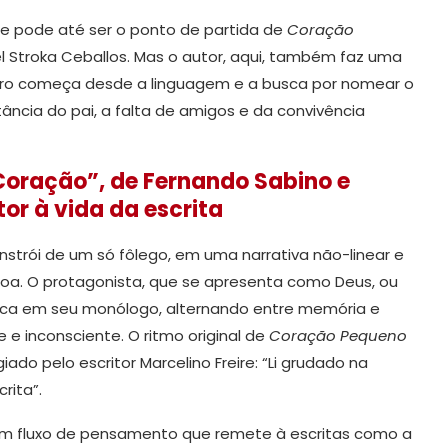
ste pode até ser o ponto de partida de
Coração
el Stroka Ceballos. Mas o autor, aqui, também faz uma
mparo começa desde a linguagem e a busca por nomear o
ncia do pai, a falta de amigos e da convivência
Coração”, de Fernando Sabino e
tor à vida da escrita
strói de um só fôlego, em uma narrativa não-linear e
oa. O protagonista, que se apresenta como Deus, ou
ca em seu monólogo, alternando entre memória e
 e inconsciente. O ritmo original de
Coração Pequeno
iado pelo escritor Marcelino Freire: “Li grudado na
rita”.
 um fluxo de pensamento que remete à escritas como a