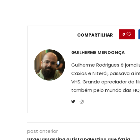
0
COMPARTILHAR
GUILHERME MENDONÇA
Guilherme Rodrigues é jornali
Caxias e Niterói, passava a 
VHS. Grande apreciador de fi
também pelo mundo das HQ'
post anterior
Israel assassina artista palestino que fazia