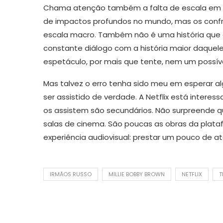
Chama atenção também a falta de escala em
de impactos profundos no mundo, mas os conf
escala macro. Também não é uma história que a
constante diálogo com a história maior daquel
espetáculo, por mais que tente, nem um possív
Mas talvez o erro tenha sido meu em esperar al
ser assistido de verdade. A Netflix está interes
os assistem são secundários. Não surpreende q
salas de cinema. São poucas as obras da plat
experiência audiovisual: prestar um pouco de a
IRMÃOS RUSSO
MILLIE BOBBY BROWN
NETFLIX
T