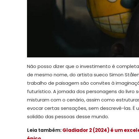
Não posso dizer que o investimento é completam
de mesmo nome, do artista sueco Simon Stålenh
trabalho de paisagem são convites à imaginaç
futurístico. A jornada dos personagens do livr
misturam com o cenário, assim como estruturas
evocar certas sensações, sem descrevê-las. É 
solidão das pessoas desse mundo.
Leia também:
Gladiador 2 (2024) é um excel
épico