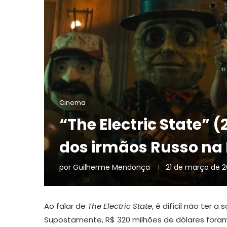
Cinema
“The Electric State” 
dos irmãos Russo na 
por
Guilherme Mendonça
21 de março de 
Ao falar de
The Electric State
, é difícil não ter
Supostamente, R$ 320 milhões de dólares foram