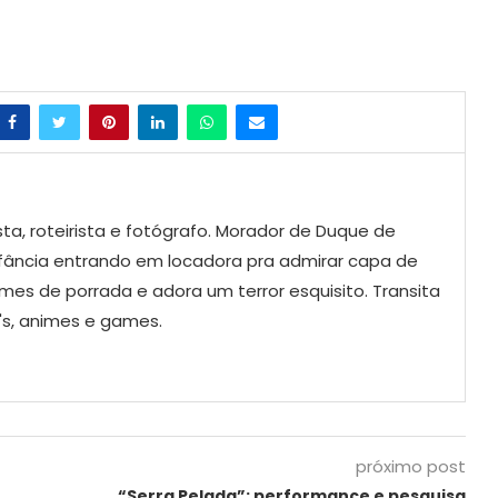
sta, roteirista e fotógrafo. Morador de Duque de
infância entrando em locadora pra admirar capa de
lmes de porrada e adora um terror esquisito. Transita
s, animes e games.
próximo post
“Serra Pelada”: performance e pesquisa