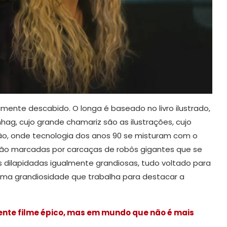
ente descabido. O longa é baseado no livro ilustrado,
ag, cujo grande chamariz são as ilustrações, cujo
ão, onde tecnologia dos anos 90 se misturam com o
o são marcadas por carcaças de robôs gigantes que se
 dilapidadas igualmente grandiosas, tudo voltado para
uma grandiosidade que trabalha para destacar a
ente filme épico, mas em mundo que não é mais