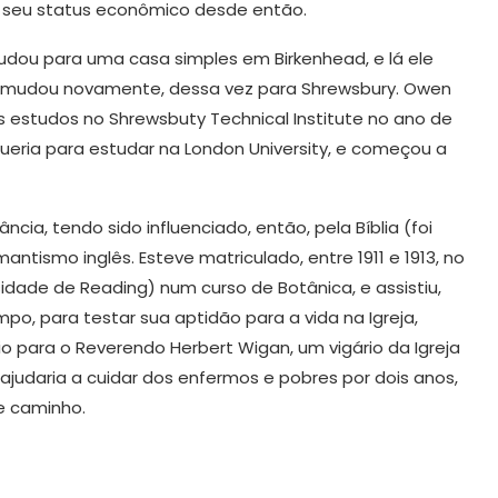
de seu status econômico desde então.
udou para uma casa simples em Birkenhead, e lá ele
se mudou novamente, dessa vez para Shrewsbury. Owen
 estudos no Shrewsbuty Technical Institute no ano de
queria para estudar na London University, e começou a
a, tendo sido influenciado, então, pela Bíblia (foi
ntismo inglês. Esteve matriculado, entre 1911 e 1913, no
sidade de Reading) num curso de Botânica, e assistiu,
o, para testar sua aptidão para a vida na Igreja,
o para o Reverendo Herbert Wigan, um vigário da Igreja
ajudaria a cuidar dos enfermos e pobres por dois anos,
se caminho.