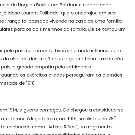
scola de Línguas Berlitz em Bordeaux, cidade onde
a já idoso Laurent Tailhade, que o encorajou em sua
a França foi passado vivendo na casa de uma família
lares para os dois meninos da família. Ele se tornou um
or pelo país certamente tiveram grande influência em
 do nível de destruição que a guerra tinha trazido não
país, e grande empatia pelo sofrimento
o quando os exércitos aliados perseguiram os alemães
 metade de 1918.
em 1914, a guerra começou. Ele chegou a considerar se
o
, retornou à Inglaterra e, em 1915, se alistou no 28
e conhecido como “Artists Rifles”, um regimento
r artistas de várias especialidades diferentes, e