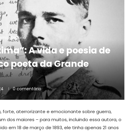
em categoria
tima”: A vida e poesia de
ico poeta da Grande
24
0 comentário
, forte, aterrorizante e emocionante sobre guerra,
um dos maiores – para muitos, incluindo essa autora, o
cido em 18 de março de 1893, ele tinha apenas 21 anos