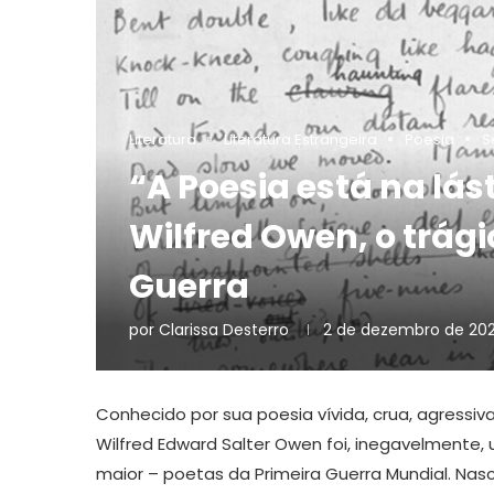
Literatura
Literatura Estrangeira
Poesia
S
“A Poesia está na lás
Wilfred Owen, o trág
Guerra
por
Clarissa Desterro
2 de dezembro de 20
Conhecido por sua poesia vívida, crua, agressiva
Wilfred Edward Salter Owen foi, inegavelmente, 
maior – poetas da Primeira Guerra Mundial. Nas