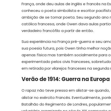
França, onde deu aulas de inglês e francês na E
conheceu o poeta simbolista e escritor pacifist
ambição de se tornar poeta. Seu segundo ano n
católica francesa, onde Owen dava aulas particu
verdadeiro francófilo a partir de então.
Sua experiência na França pré-guerra e seu am
sua poesia futura, pois Owen tinha melhor noção
apenas física mas também socialmente para o 
experimentado pelos civis franceses, sobretud
em retirada por vilarejos franceses na segunda
Verão de 1914: Guerra na Europa
O rapaz não teve pressa em alistar-se quando, 
alistar no exército Francês. Eventualmente, porém
Batalhão do Regimento de Londres, popularment
voluntário organizado no século XIX composto po