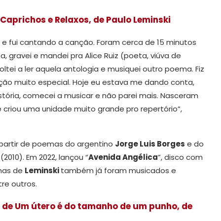
Caprichos e Relaxos, de Paulo Leminski
ado, e fui cantando a canção. Foram cerca de 15 minutos
, gravei e mandei pra Alice Ruiz (poeta, viúva de
 voltei a ler aquela antologia e musiquei outro poema. Fiz
ção muito especial. Hoje eu estava me dando conta,
stória, comecei a musicar e não parei mais. Nasceram
 criou uma unidade muito grande pro repertório”,
 partir de poemas do argentino
Jorge Luis Borges
e do
(2010). Em 2022, lançou “
Avenida Angélica
”, disco com
mas de
Leminski
também já foram musicados e
tre outros.
 de Um útero é do tamanho de um punho, de