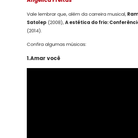
Angélica Freitas
Vale lembrar que, além da carreira musical,
Ram
Satolep
(2008),
A estética do frio: Conferên
(2014).
Confira algumas músicas:
1.Amar você