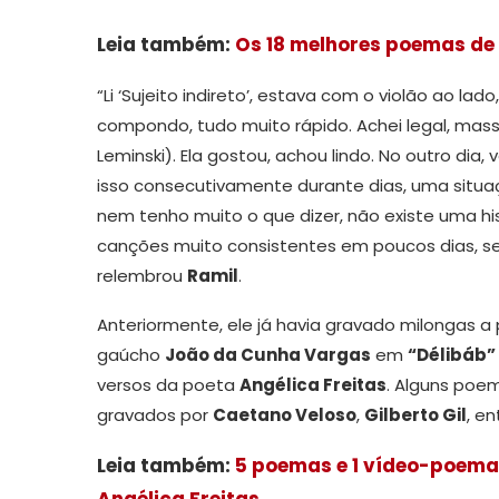
Leia também:
Os 18 melhores poemas de 
“Li ‘Sujeito indireto’, estava com o violão ao l
compondo, tudo muito rápido. Achei legal, massa
Leminski). Ela gostou, achou lindo. No outro dia,
isso consecutivamente durante dias, uma situa
nem tenho muito o que dizer, não existe uma hi
canções muito consistentes em poucos dias, se
relembrou
Ramil
.
Anteriormente, ele já havia gravado milongas a
gaúcho
João da Cunha Vargas
em
“Délibáb”
versos da poeta
Angélica Freitas
. Alguns poe
gravados por
Caetano Veloso
,
Gilberto Gil
, en
Leia também:
5 poemas e 1 vídeo-poema