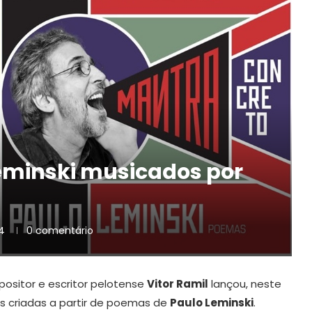
eminski musicados por
4
0 comentário
ositor e escritor pelotense
Vitor Ramil
lançou, neste
es criadas a partir de poemas de
Paulo Leminski
.