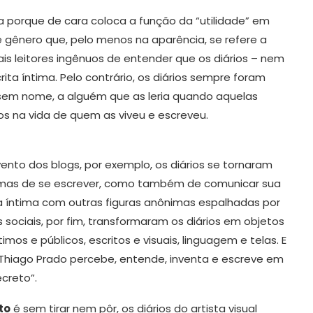
a porque de cara coloca a função da “utilidade” em
e gênero que, pelo menos na aparência, se refere a
s leitores ingênuos de entender que os diários – nem
ta íntima. Pelo contrário, os diários sempre foram
 sem nome, a alguém que as leria quando aquelas
tos na vida de quem as viveu e escreveu.
nto dos blogs, por exemplo, os diários se tornaram
rmas de se escrever, como também de comunicar sua
a íntima com outras figuras anônimas espalhadas por
s sociais, por fim, transformaram os diários em objetos
ntimos e públicos, escritos e visuais, linguagem e telas. E
 Thiago Prado percebe, entende, inventa e escreve em
ecreto”.
to
é sem tirar nem pôr, os diários do artista visual