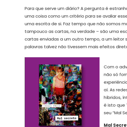
Para que serve um diário? A pergunta é estranh
uma coisa como um critério para se avaliar ess
uma escrita de si. Faz tempo que não somos mai
tampouco as cartas, na verdade – são uma escri
cartas enviadas a um outro tempo, a um leitor
palavras talvez não tivessem mais efeitos dire
Com o adve
não só fo
experiênci
aí. As rede
híbridos, í
é isto que
seu “Mal S
Mal Secre