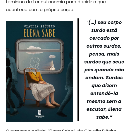
feminino de ter autonomia para decidir o que
acontece com o próprio corpo.
“
(…) seu corpo
surdo está
cercado por
outros surdos,
pensa, mais
surdos que seus
pés quando não
andam. Surdos
que dizem
entendê-la
mesmo sem a
escutar, Elena
sabe.”
O romance policial “Elena Sabe”, de Claudia Piñeiro,