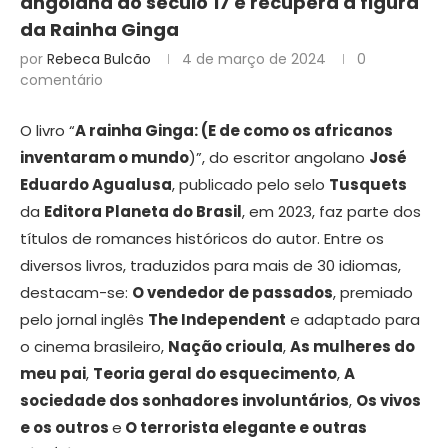
angolana do século 17 e recupera a figura
da Rainha Ginga
por
Rebeca Bulcão
4 de março de 2024
0
comentário
O livro “
A rainha Ginga: (E de como os africanos
inventaram o mundo
)”, do escritor angolano
José
Eduardo Agualusa
, publicado pelo selo
Tusquets
da
Editora Planeta do Brasil
, em 2023, faz parte dos
títulos de romances históricos do autor. Entre os
diversos livros, traduzidos para mais de 30 idiomas,
destacam-se:
O vendedor de passados
, premiado
pelo jornal inglês
The Independent
e adaptado para
o cinema brasileiro,
Nação crioula
,
As mulheres do
meu pai
,
Teoria geral do esquecimento
,
A
sociedade dos sonhadores involuntários
,
Os vivos
e os outros
e
O terrorista elegante e outras