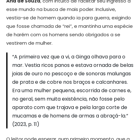
Ana de Souza
, com intuito de facilitar seu ingresso a
esse mundo na busca de mais poder. Inclusive,
vestia-se de homem quando ia para guerra, exigindo
que fosse chamada de “rei”, e mantinha uma espécie
de harém com os homens sendo obrigados a se
vestirem de mulher.
“A primeira vez que a vi, a Ginga olhava para o
mar. Vestia ricos panos e estava ornada de belas
joias de ouro no pescoço e de sonoras malungas
de prata e de cobre nos braços e calcanhares.
Era uma mulher pequena, escorrida de carnes e,
no geral, sem muita existência, não fosse pelo
aparato com que trajava e pela larga corte de
mucamas e de homens de armas a abraçá-la.”
(2023, p. 11)
O leitor pode esperar, num primeiro momento, que a