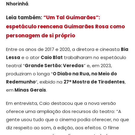
Nhorinhá
.
Leia também:
“Um Tal Guimarães”:
espetáculo reencena Guimarães Rosa como
personagem de si próprio
Entre os anos de 2017 e 2020, a diretora e cineasta
Bia
Lessa
e o ator
Caio Blat
trabalharam no espetáculo
teatral “
Grande Sertão: Veredas
” e, em 2023,
produziram o longa “
O Diabo na Rua, no Meio do
Redemunho
“, exibido na
27ª Mostra de Tiradentes
,
em
Minas Gerais
.
Em entrevista, Caio destacou que a nova versão
oferece uma ampliação dos recursos do teatro: “A
gente usou tudo que o cinema podia oferecer, no que
diz respeito ao som, à edição, aos efeitos. O filme