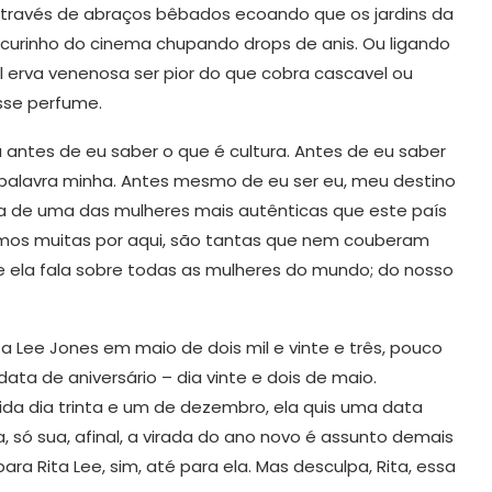
 através de abraços bêbados ecoando que os jardins da
scurinho do cinema chupando drops de anis. Ou ligando
 erva venenosa ser pior do que cobra cascavel ou
sse perfume.
a antes de eu saber o que é cultura. Antes de eu saber
a palavra minha. Antes mesmo de eu ser eu, meu destino
a de uma das mulheres mais autênticas que este país
 temos muitas por aqui, são tantas que nem couberam
 ela fala sobre todas as mulheres do mundo; do nosso
ta Lee Jones em maio de dois mil e vinte e três, pouco
ata de aniversário – dia vinte e dois de maio.
ida dia trinta e um de dezembro, ela quis uma data
 só sua, afinal, a virada do ano novo é assunto demais
para Rita Lee, sim, até para ela. Mas desculpa, Rita, essa