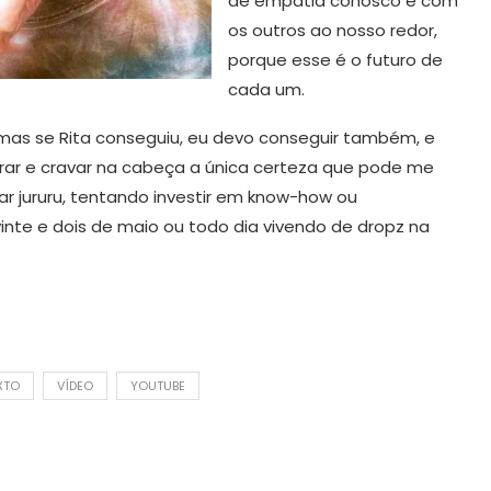
de empatia conosco e com
os outros ao nosso redor,
porque esse é o futuro de
cada um.
mas se Rita conseguiu, eu devo conseguir também, e
orar e cravar na cabeça a única certeza que pode me
car jururu, tentando investir em know-how ou
vinte e dois de maio ou todo dia vivendo de dropz na
XTO
VÍDEO
YOUTUBE