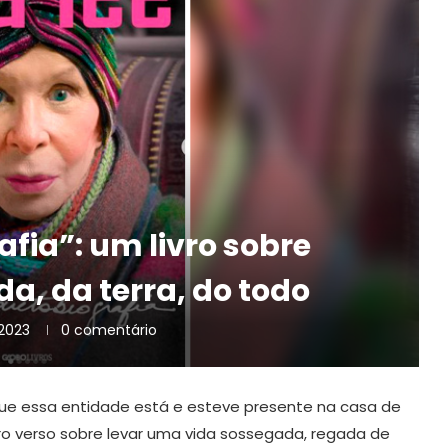
afia”: um livro sobre
da, da terra, do todo
2023
0 comentário
rque essa entidade está e esteve presente na casa de
ro verso sobre levar uma vida sossegada, regada de