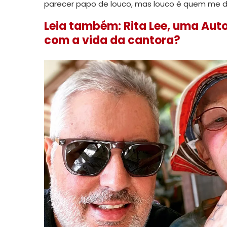
parecer papo de louco, mas louco é quem me diz e
Leia também: Rita Lee, uma Aut
com a vida da cantora?