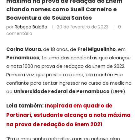
máxima na prova de redação do Enem
citando nomes como Sueli Carneiro e
Boaventura de Souza Santos
por
Rebeca Bulcão
20 de fevereiro de 2023
0
comentário
Carina Moura
, de 18 anos, de
Frei Miguelinho
, em
Pernambuco
, foi uma das candidatas que alcançou
a nota 1000 na prova de redação do Enem de 2022.
Primeira vez que presta o exame, ela mantém-se
confiante para tentar ingressar no curso de medicina
da
Universidade Federal de Pernambuco
(UFPE).
Leia também:
Inspirada em quadro de
Portinari, estudante alcança a nota máxima
na prova de redação do Enem 2021
“Era o meu sonho gabaritar, mas eu achava algo