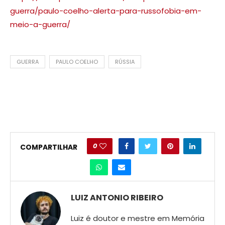
guerra/paulo-coelho-alerta-para-russofobia-em-
meio-a-guerra/
GUERRA
PAULO COELHO
RÚSSIA
0
COMPARTILHAR
LUIZ ANTONIO RIBEIRO
Luiz é doutor e mestre em Memória