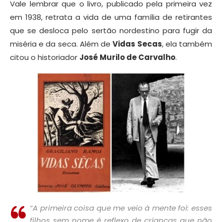
Vale lembrar que o livro, publicado pela primeira vez
em 1938, retrata a vida de uma família de retirantes
que se desloca pelo sertão nordestino para fugir da
miséria e da seca. Além de
Vidas Secas
, ela também
citou o historiador
José Murilo de Carvalho
.
“A primeira coisa que me veio à mente foi: esses
filhos sem nome é reflexo de crianças que não