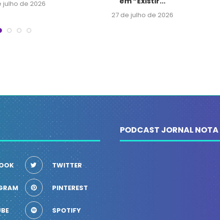
em “Existir...
e julho de 2026
27 de julho de 2026
PODCAST JORNAL NOTA
OOK
TWITTER
GRAM
PINTEREST
BE
SPOTIFY