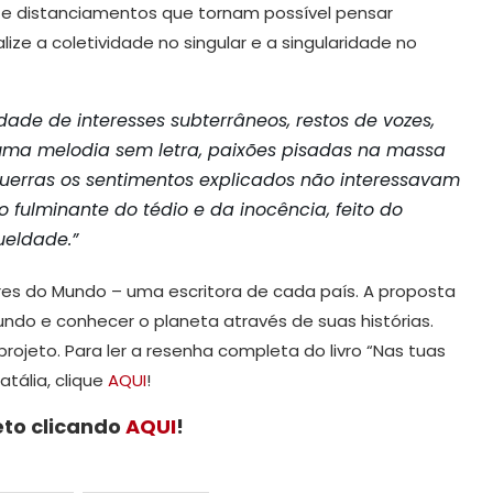
s e distanciamentos que tornam possível pensar
ze a coletividade no singular e a singularidade no
de de interesses subterrâneos, restos de vozes,
uma melodia sem letra, paixões pisadas na massa
uerras os sentimentos explicados não interessavam
fulminante do tédio e da inocência, feito do
ueldade.”
s do Mundo – uma escritora de cada país. A proposta
undo e conhecer o planeta através de suas histórias.
rojeto. Para ler a resenha completa do livro “Nas tuas
tália, clique
AQUI
!
eto clicando
AQUI
!