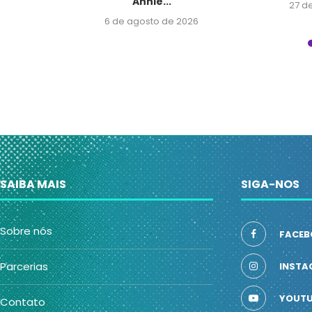
Annie...
026
27 d
6 de agosto de 2026
SAIBA MAIS
SIGA-NOS
Sobre nós
FACEB
Parcerias
INSTA
YOUTU
Contato