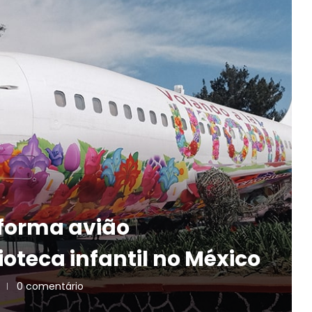
sforma avião
teca infantil no México
0 comentário