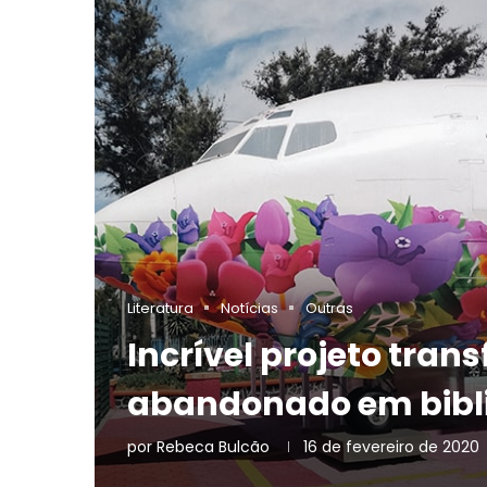
Literatura
Notícias
Outras
Incrível projeto tran
abandonado em biblio
por
Rebeca Bulcão
16 de fevereiro de 2020