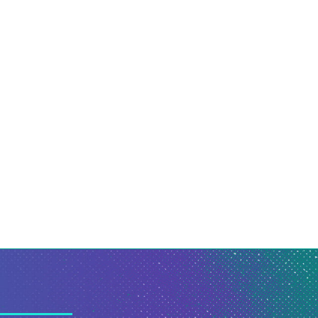
stiça conclui que livro sobre
Camila Pitanga vai interp
grandes mulheres com...
Clara Nunes no cinema:.
28 de julho de 2026
28 de julho de 2026