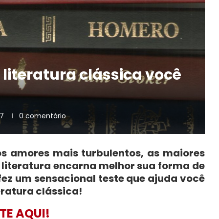
iteratura clássica você
17
0 comentário
os amores mais turbulentos, as maiores
literatura encarna melhor sua forma de
fez um sensacional teste que ajuda você
eratura clássica!
TE AQUI!