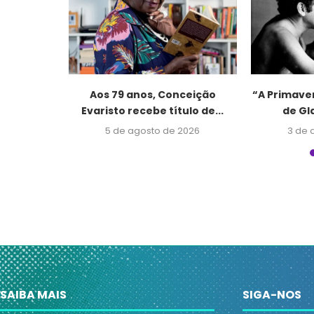
 Fernando
Aos 79 anos, Conceição
“A Primave
 do...
Evaristo recebe título de...
de Gl
2026
5 de agosto de 2026
3 de 
SAIBA MAIS
SIGA-NOS