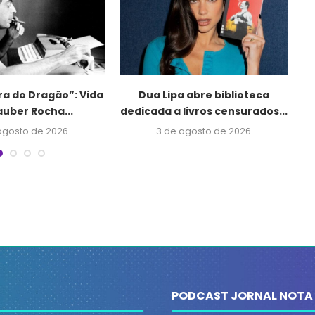
ra do Dragão”: Vida
Dua Lipa abre biblioteca
Ju
auber Rocha...
dedicada a livros censurados...
agosto de 2026
3 de agosto de 2026
PODCAST JORNAL NOTA