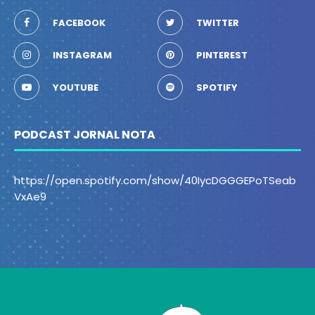
FACEBOOK
TWITTER
INSTAGRAM
PINTEREST
YOUTUBE
SPOTIFY
PODCAST JORNAL NOTA
https://open.spotify.com/show/40IycDGGGEPoTSeab
VxAe9