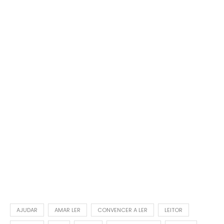
AJUDAR
AMAR LER
CONVENCER A LER
LEITOR