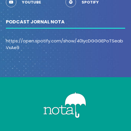
YOUTUBE
SPOTIFY
PODCAST JORNAL NOTA
https://open.spotify.com/show/40IycDGGGEPoTSeab
VxAe9