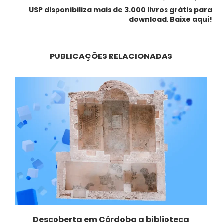
USP disponibiliza mais de 3.000 livros grátis para
download. Baixe aqui!
PUBLICAÇÕES RELACIONADAS
e
Descoberta em Córdoba a biblioteca
Q