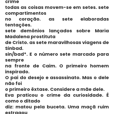
crime
todas as coisas movem-se em setes. sete
compartimentos
no coração. as sete elaboradas
tentações.
sete demônios lançados sobre Maria
Madalena prostituta
de Cristo. as sete maravilhosas viagens de
Sinbad.
sin/bad*. E o número sete marcado para
sempre
na fronte de Caim. O primeiro homem
inspirado.
O pai do desejo e assassinato. Mas o dele
não foi
o primeiro êxtase. Considere a mãe dele.
Eva praticou o crime da curiosidade. É
como o ditado
diz: matou pela buceta. Uma maçã ruim
estragou