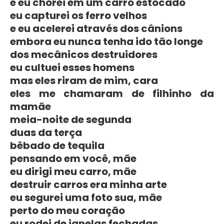
e eu chorei em um carro estocado
eu capturei os ferro velhos
e eu acelerei através dos cânions
embora eu nunca tenha ido tão longe
dos mecânicos destruidores
eu cultuei esses homens
mas eles riram de mim, cara
eles me chamaram de filhinho da
mamãe
meia-noite de segunda
duas da terça
bêbado de tequila
pensando em você, mãe
eu dirigi meu carro, mãe
destruir carros era minha arte
eu segurei uma foto sua, mãe
perto do meu coração
eu rodei de janelas fechadas