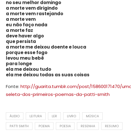
no seu melhor domingo
a morte vem dirigindo
a morte vem rastejando
a morte vem
eu não faço nada
a morte faz
deve haver algo
que persista
a morte me deixou doente e louca
porque esse fogo
levou meu bebê
para longe
ela me deixou tudo
ela me deixou todas as suas coisas
Fonte:
http://guarita.tumblr.com/post/158600171470/um
seleta-dos-primeiros-poemas-da-patti-smith
ÁUDIO
LEITURA
LER
LIVRO
MÚSICA
PATTI SMITH
POEMA
POESIA
RESENHA
RESUMO