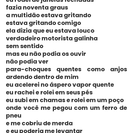
fazia noventa graus
a multidão estava gritando
estava gritando comigo
ela dizia que eu estava louco
verdadeiro motorista galinha
sem sentido
mas eu não podia os ouvir
não podia ver
para-choques quentes como anjos
ardendo dentro de mim
eu acelerei no áspero vapor quente
eu rachei e rolei em seus pés
eu subi em chamas e rolei em um poço
onde você me pegou com um ferro de
pneu
e me cobriu de merda
e eu poderia me levantar