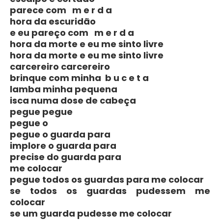
parece com m e r d a
hora da escuridão
e eu pareço com m e r d a
hora da morte e eu me sinto livre
hora da morte e eu me sinto livre
carcereiro carcereiro
brinque com minha b u c e t a
lamba minha pequena
isca numa dose de cabeça
pegue pegue
pegue o
pegue o guarda para
implore o guarda para
precise do guarda para
me colocar
pegue todos os guardas para me colocar
se todos os guardas pudessem me
colocar
se um guarda pudesse me colocar