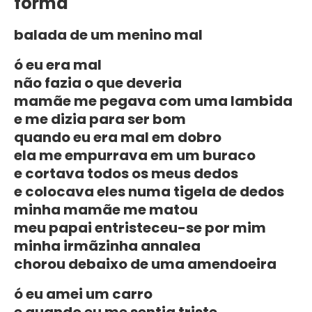
forma
balada de um menino mal
ó eu era mal
não fazia o que deveria
mamãe me pegava com uma lambida
e me dizia para ser bom
quando eu era mal em dobro
ela me empurrava em um buraco
e cortava todos os meus dedos
e colocava eles numa tigela de dedos
minha mamãe me matou
meu papai entristeceu-se por mim
minha irmãzinha annalea
chorou debaixo de uma amendoeira
ó eu amei um carro