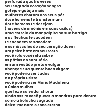
perfurada quatro vezes
seu sagrado coração sangra
goteja e goteja mais
mulheres choram aos seus pés
doze homens te transformam
doze homens te desejam
(nuvens de amônia em suas axilas)
uma estrela do mar palpita na sua barriga
e as flechas te sacodem
te sacodem te sacodem
e os músculos do seu coração doem
um peixe bate em seu rosto
você rola você rola sobre
os pátios do santuário
em um vestido preto e vulgar
abençoe sua quente boca virgem
você poderia ser Judas
e o próprio Cristo
você poderia ser Maria Madalena
a única mulher
que fez o salvador chorar
ainda assim você puxaria mandrax para dentro
como a bolacha sagrada
deixe-me para o sono eterno