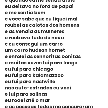
e quando eu me sentia triste
eu deitava no ford de papai
e me sentia bem
e você sabe que eu fiquei mal
roubei as calotas dos homens
e as vendia as mulheres
e roubava tudo de novo
e eu consegui um carro
um carro hudson hornet
e enrolei as senhoritas bonitas
e muitas vezes fui para longe
eu fui para chicago
eu fui para kalamazzoo
eu fui para nashville
nas auto-estradas eu voei
e fui para salinas
eu rodei até o mar
e as pessoas todas me censuraram