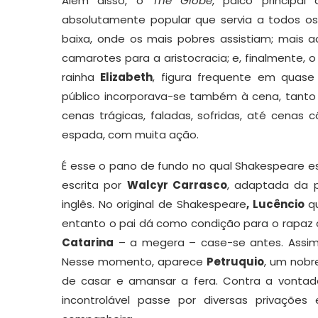
Além disso, o
The Globe
, palco principa
absolutamente popular que servia a todos os t
baixa, onde os mais pobres assistiam; mais 
camarotes para a aristocracia; e, finalmente, 
rainha
Elizabeth
, figura frequente em quase
público incorporava-se também à cena, tant
cenas trágicas, faladas, sofridas, até cenas
espada, com muita ação.
É esse o pano de fundo no qual Shakespeare es
escrita por
Walcyr Carrasco
, adaptada da
inglês. No original de Shakespeare
, Lucêncio
qu
entanto o pai dá como condição para o rapaz qu
Catarina
– a megera – case-se antes. Assim
Nesse momento, aparece
Petruquio
, um nobre
de casar e amansar a fera. Contra a vonta
incontrolável passe por diversas privaçõe