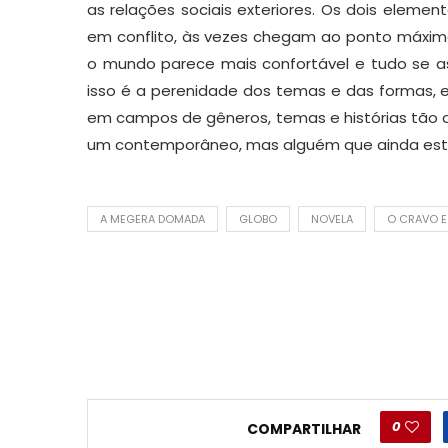
as relações sociais exteriores. Os dois elem
em conflito, às vezes chegam ao ponto máximo
o mundo parece mais confortável e tudo se a
isso é a perenidade dos temas e das formas,
em campos de gêneros, temas e histórias tão 
um contemporâneo, mas alguém que ainda está 
A MEGERA DOMADA
GLOBO
NOVELA
O CRAVO E
0
COMPARTILHAR