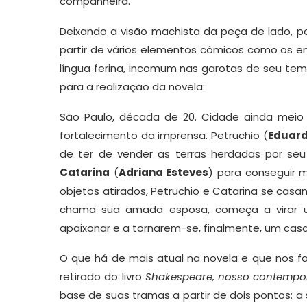
companheira.
Deixando a visão machista da peça de lado, p
partir de vários elementos cômicos como os en
língua ferina, incomum nas garotas de seu tem
para a realização da novela:
São Paulo, década de 20. Cidade ainda meio 
fortalecimento da imprensa. Petruchio (
Eduard
de ter de vender as terras herdadas por seu
Catarina
(
Adriana Esteves
) para conseguir m
objetos atirados, Petruchio e Catarina se cas
chama sua amada esposa, começa a virar 
apaixonar e a tornarem-se, finalmente, um casa
O que há de mais atual na novela e que nos
retirado do livro
Shakespeare, nosso contemp
base de suas tramas a partir de dois pontos: a s