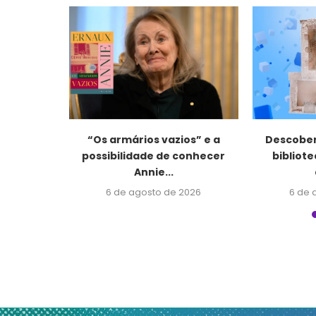
logia,
“Os armários vazios” e a
Descober
es sociais
possibilidade de conhecer
bibliot
.
Annie...
2026
6 de agosto de 2026
6 de 