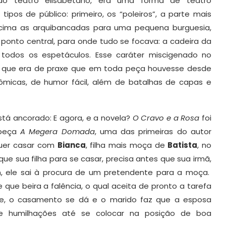
l do teatro elisabetano, era uma forma de teatro
ipos de público: primeiro, os “poleiros”, a parte mais
acima as arquibancadas para uma pequena burguesia,
o ponto central, para onde tudo se focava: a cadeira da
 todos os espetáculos. Esse caráter miscigenado no
o que era de praxe que em toda peça houvesse desde
 cômicas, de humor fácil, além de batalhas de capas e
tá ancorado: E agora, e a novela?
O Cravo e a Rosa
foi
 peça
A Megera Domada
, uma das primeiras do autor
er casar com
Bianca
, filha mais moça de
Batista
, no
e sua filha para se casar, precisa antes que sua irmã,
, ele sai à procura de um pretendente para a moça.
 que beira a falência, o qual aceita de pronto a tarefa
de, o casamento se dá e o marido faz que a esposa
s e humilhações até se colocar na posição de boa