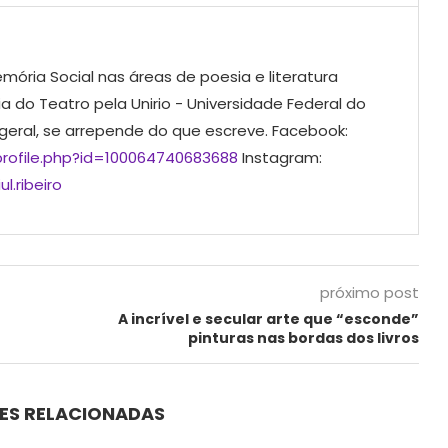
mória Social nas áreas de poesia e literatura
ia do Teatro pela Unirio - Universidade Federal do
 geral, se arrepende do que escreve. Facebook:
rofile.php?id=100064740683688
Instagram:
l.ribeiro
próximo post
A incrível e secular arte que “esconde”
pinturas nas bordas dos livros
ES RELACIONADAS