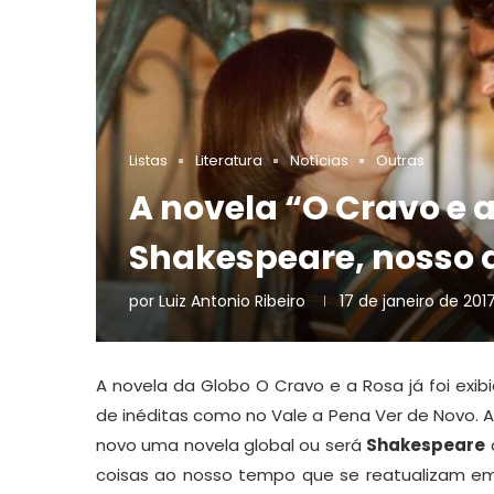
Listas
Literatura
Notícias
Outras
A novela “O Cravo e a
Shakespeare, nosso
por
Luiz Antonio Ribeiro
17 de janeiro de 201
A novela da Globo O Cravo e a Rosa já foi exi
de inéditas como no Vale a Pena Ver de Novo. A 
novo uma novela global ou será
Shakespeare
coisas ao nosso tempo que se reatualizam em