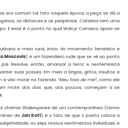
ois era comum tal fato naquela época, a peça se dá a
ganos, os disfarces e as peripécias. Catarina tem uma
po. E esse é o ponto no qual Walcyr Carrasco apoia-se
urbana e meio rural, início do movimento feminista e
o Moscovis
) é um fazendeiro rude que se vê ao ponto
 pai. Resolve, então, amansar a feroz e neofeminista
anter suas posses. Em meio a brigas, gritos, insultos e
am e vão morar na fazenda.
“Meu favo de mel”,
como ele
um mote dos dois que, aos poucos, começam a se
l.
 faz chamar Shakespeare de um contemporâneo (termo
orâneo
de
Jan Kott
) é o fato de que o poeta coloca a
ubjetividade, ou seja, nossos sentimentos individuais, e