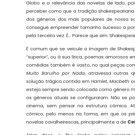
Globo e a relevância das novelas de lado, p
perceber como que a tradição shakespeariana
dos gêneros dos mais populares de nossa
consegue empreender tamanho sucesso a ponto
pela terceira vez. É… Parece que sim. Shakespe
É comum que se veicule a imagem de Shakesp
“superior”, ou à sua lírica, poemas amorosos 
comédias também é vasto, no qual peças c
Muito Barulho por Nada
, atravessa outras
solução trágica contida em
Hamlet
,
Macbeth
o
esteja sempre sendo colocada como gênero menor
os gêneros atuais se configuraram. Não se p
cinema, sem pensar na estrutura cômica. At
cômico, pelo menos na forma, em que os pri
novelas cavalheirescas, principalmente a de
Ce