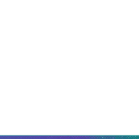
A Primavera do Dragão”: Vida
Dua Lipa abre bibliotec
de Glauber Rocha...
dedicada a livros censurad
3 de agosto de 2026
3 de agosto de 2026