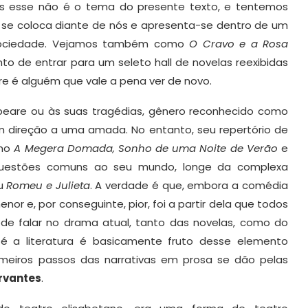
ois esse não é o tema do presente texto, e tentemos
 se coloca diante de nós e apresenta-se dentro de um
 sociedade. Vejamos também como
O Cravo e a Rosa
 de entrar para um seleto hall de novelas reexibidas
are é alguém que vale a pena ver de novo.
eare ou às suas tragédias, gênero reconhecido como
em direção a uma amada. No entanto, seu repertório de
omo
A Megera Domada, Sonho de uma Noite de Verão
e
 questões comuns ao seu mundo, longe da complexa
u
Romeu e Julieta
. A verdade é que, embora a comédia
 e, por conseguinte, pior, foi a partir dela que todos
ode falar no drama atual, tanto das novelas, como do
é a literatura é basicamente fruto desse elemento
meiros passos das narrativas em prosa se dão pelas
rvantes
.